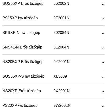
SQS55XP Erős tűzőgép
662002N
PS15XP hw tűzőgép
9T2001N
SKSXP-N hw tűzőgép
302084N
SNS41-N Erős tűzőgép
3L2004N
NS20BXP Erős tűzőgép
9Y2001N
SQS55XP-S hw tűzőgép
XL3089
NS20XP Erős tűzőgép
9X2001N
PS20XP wc tűzőgép
9W2001N