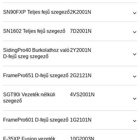
SN90FXP Teljes fejű szegező
2K2001N
SN1602 Teljes fejű szegező
7D2001N
SidingPro40 Burkolathoz való
2Y2001N
D-fejű szeg szegező
FramePro651 D-fejű szegező
2G2121N
SGT90i Vezeték nélküli
4VS2001N
szegező
FramePro601 D-fejű szegező
1G2101N
F-35XP Fusion vezeték
10G2003N