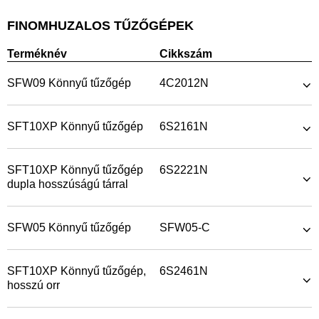
FINOMHUZALOS TŰZŐGÉPEK
Terméknév
Cikkszám
SFW09 Könnyű tűzőgép
4C2012N
SFT10XP Könnyű tűzőgép
6S2161N
SFT10XP Könnyű tűzőgép
6S2221N
dupla hosszúságú tárral
SFW05 Könnyű tűzőgép
SFW05-C
SFT10XP Könnyű tűzőgép,
6S2461N
hosszú orr