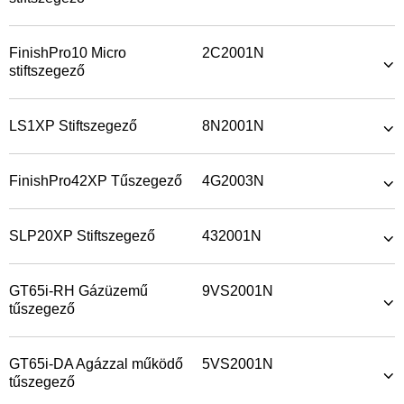
FinishPro10 Micro
2C2001N
stiftszegező
LS1XP Stiftszegező
8N2001N
FinishPro42XP Tűszegező
4G2003N
SLP20XP Stiftszegező
432001N
GT65i-RH Gázüzemű
9VS2001N
tűszegező
GT65i-DA Agázzal működő
5VS2001N
tűszegező