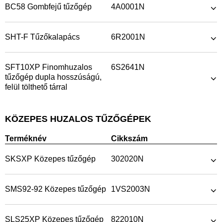
BC58 Gombfejű tűzőgép
4A0001N
SHT-F Tűzőkalapács
6R2001N
SFT10XP Finomhuzalos
6S2641N
tűzőgép dupla hosszúságú,
felül tölthető tárral
KÖZEPES HUZALOS TŰZŐGÉPEK
Terméknév
Cikkszám
SKSXP Közepes tűzőgép
302020N
SMS92-92 Közepes tűzőgép
1VS2003N
SLS25XP Közepes tűzőgép
822010N