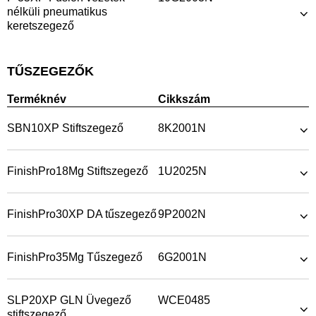
nélküli pneumatikus
keretszegező
TŰSZEGEZŐK
Terméknév
Cikkszám
SBN10XP Stiftszegező
8K2001N
FinishPro18Mg Stiftszegező
1U2025N
FinishPro30XP DA tűszegező
9P2002N
FinishPro35Mg Tűszegező
6G2001N
SLP20XP GLN Üvegező
WCE0485
stiftszegező