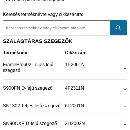
Vastaghuzalos tűzőgépek
Keresés terméknévre vagy cikkszámra:
Rögzítőgyűrű-tűzőgépek
Tárazott csavarozók
Kompresszor
SZALAGTÁRAS SZEGEZŐK
Terméknév
Cikkszám
FramePro602 Teljes fejű
1E2001N
szegező
S900FN D-fejű szegező
4F2311N
SN1302 Teljes fejű szegező
6L2001N
SN90CXP D-fejű szegező
2H2002N