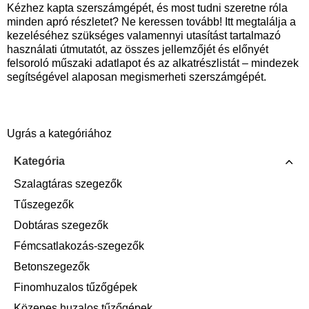
Kézhez kapta szerszámgépét, és most tudni szeretne róla
minden apró részletet? Ne keressen tovább! Itt megtalálja a
kezeléséhez szükséges valamennyi utasítást tartalmazó
használati útmutatót, az összes jellemzőjét és előnyét
felsoroló műszaki adatlapot és az alkatrészlistát – mindezek
segítségével alaposan megismerheti szerszámgépét.
Ugrás a kategóriához
Kategória
Szalagtáras szegezők
Tűszegezők
Dobtáras szegezők
Fémcsatlakozás-szegezők
Betonszegezők
Finomhuzalos tűzőgépek
Közepes huzalos tűzőgépek