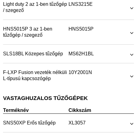
Light duty 2 az 1-ben tűzőgép
LNS3215E
/ szegező
HNS5015P 3 az 1-ben
HNS5015P
tűzőgép / szegező
SLS18BL Közepes tűzőgép
MS62H1BL
F-LXP Fusion vezeték nélküli
10Y2001N
L-típusú kapcsozógép
VASTAGHUZALOS TŰZŐGÉPEK
Terméknév
Cikkszám
SNS50XP Erős tűzőgép
XL3057