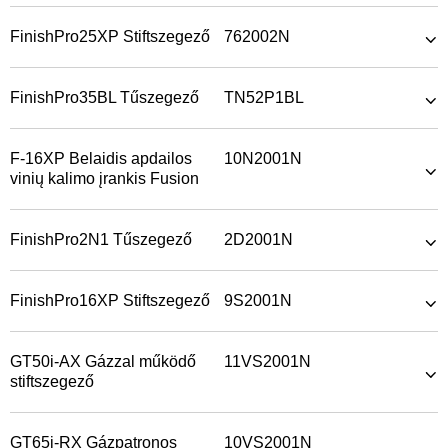
FinishPro25XP Stiftszegező
762002N
FinishPro35BL Tűszegező
TN52P1BL
F-16XP Belaidis apdailos
10N2001N
vinių kalimo įrankis Fusion
FinishPro2N1 Tűszegező
2D2001N
FinishPro16XP Stiftszegező
9S2001N
GT50i-AX Gázzal működő
11VS2001N
stiftszegező
GT65i-RX Gázpatronos
10VS2001N