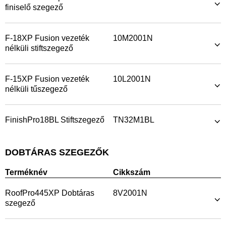
finiselő szegező
F-18XP Fusion vezeték
10M2001N
nélküli stiftszegező
F-15XP Fusion vezeték
10L2001N
nélküli tűszegező
FinishPro18BL Stiftszegező
TN32M1BL
DOBTÁRAS SZEGEZŐK
Terméknév
Cikkszám
RoofPro445XP Dobtáras
8V2001N
szegező