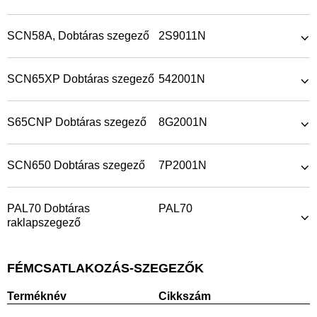
SCN58A, Dobtáras szegező
2S9011N
SCN65XP Dobtáras szegező
542001N
S65CNP Dobtáras szegező
8G2001N
SCN650 Dobtáras szegező
7P2001N
PAL70 Dobtáras
PAL70
raklapszegező
FÉMCSATLAKOZÁS-SZEGEZŐK
Terméknév
Cikkszám