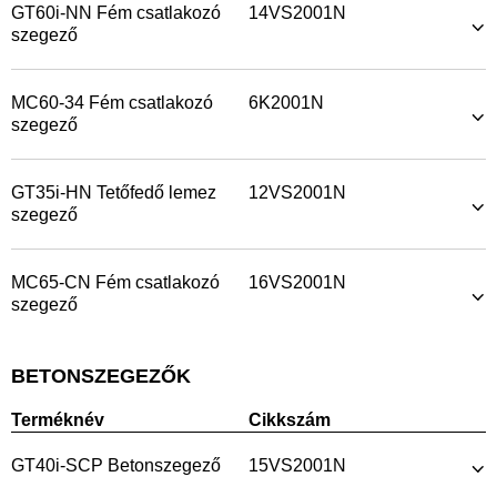
GT60i-NN Fém csatlakozó
14VS2001N
szegező
MC60-34 Fém csatlakozó
6K2001N
szegező
GT35i-HN Tetőfedő lemez
12VS2001N
szegező
MC65-CN Fém csatlakozó
16VS2001N
szegező
BETONSZEGEZŐK
Terméknév
Cikkszám
GT40i-SCP Betonszegező
15VS2001N