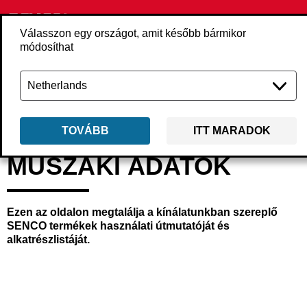
Válasszon egy országot, amit később bármikor
módosíthat
Vissza
muszaki-adatok
TOVÁBB
ITT MARADOK
MŰSZAKI ADATOK
Ezen az oldalon megtalálja a kínálatunkban szereplő
SENCO termékek használati útmutatóját és
alkatrészlistáját.