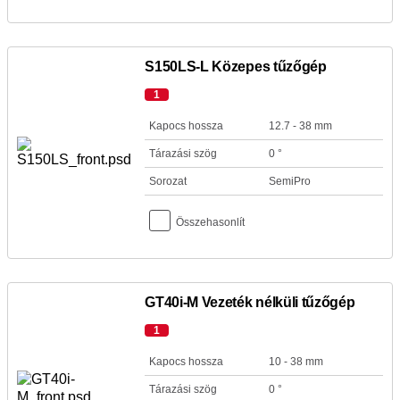
S150LS-L Közepes tűzőgép
1
Kapocs hossza
12.7 - 38 mm
Tárazási szög
0 °
Sorozat
SemiPro
Összehasonlít
GT40i-M Vezeték nélküli tűzőgép
1
Kapocs hossza
10 - 38 mm
Tárazási szög
0 °