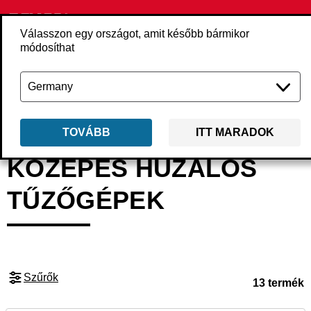
Válasszon egy országot, amit később bármikor
módosíthat
Vissza
Termékek
Szerszámgépek
Tűzőgépek
Közepes huzalos tű
TOVÁBB
ITT MARADOK
KÖZEPES HUZALOS
TŰZŐGÉPEK
Szűrők
13 termék