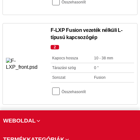
Összehasonlít
F-LXP Fusion vezeték nélküli L-
típusú kapcsozógép
2
Kapocs hossza
10 - 38 mm
Tárazási szög
0 °
Sorozat
Fusion
Összehasonlít
WEBOLDAL
TERMÉKKATEGÓRIÁK