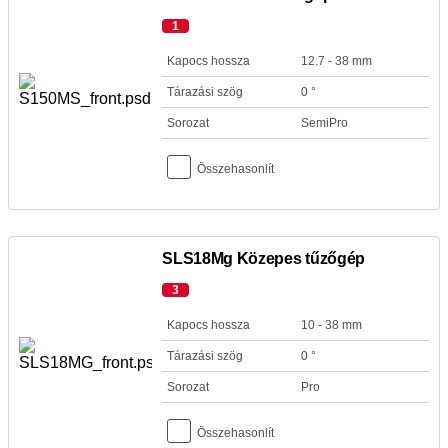
1
Kapocs hossza
12.7 - 38 mm
Tárazási szög
0 °
Sorozat
SemiPro
Összehasonlít
SLS18Mg Közepes tűzőgép
3
Kapocs hossza
10 - 38 mm
Tárazási szög
0 °
Sorozat
Pro
Összehasonlít