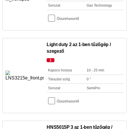
Sorozat
Gas Technology
Összehasonlít
Light duty 2 az 1-ben tűzőgép /
szegező
1
Kapocs hossza
10 - 25 mm
Tárazási szög
0 °
Sorozat
SemiPro
Összehasonlít
HNS5015P 3 az 1-ben tűzőgép /