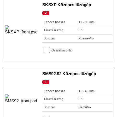
SKSXP Közepes tűzőgép
2
Kapocs hossza
19 - 38 mm
Tárazási szög
0 °
Sorozat
XtremePro
Összehasonlít
SMS92-92 Közepes tűzőgép
1
Kapocs hossza
16 - 40 mm
Tárazási szög
0 °
Sorozat
SemiPro