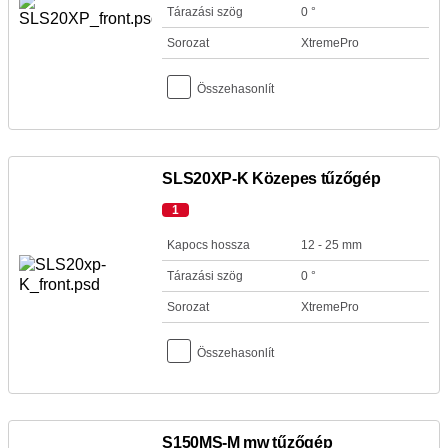
Tárazási szög
0 °
Sorozat
XtremePro
Összehasonlít
SLS20XP-K Közepes tűzőgép
1
Kapocs hossza
12 - 25 mm
Tárazási szög
0 °
Sorozat
XtremePro
Összehasonlít
S150MS-M mw tűzőgép