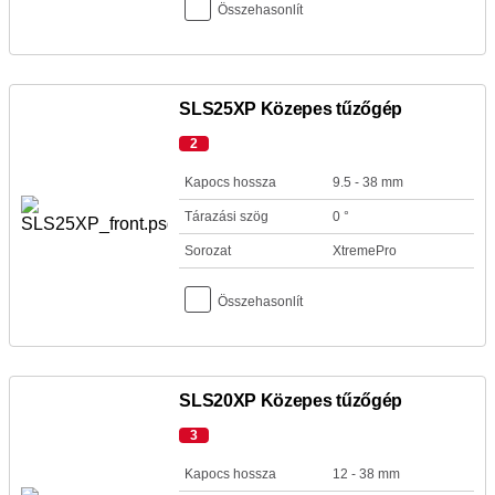
Összehasonlít
SLS25XP Közepes tűzőgép
2
Kapocs hossza
9.5 - 38 mm
Tárazási szög
0 °
Sorozat
XtremePro
Összehasonlít
SLS20XP Közepes tűzőgép
3
Kapocs hossza
12 - 38 mm