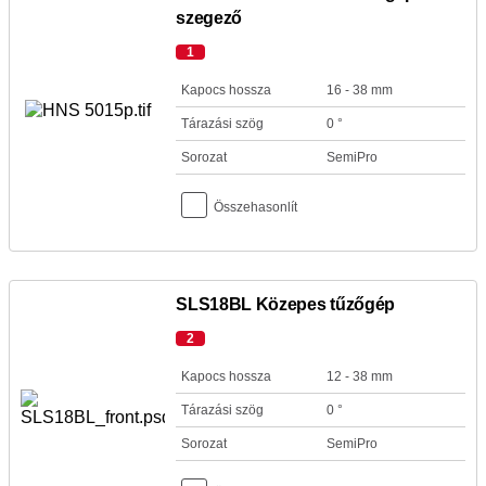
szegező
1
Kapocs hossza
16 - 38 mm
Tárazási szög
0 °
Sorozat
SemiPro
Összehasonlít
SLS18BL Közepes tűzőgép
2
Kapocs hossza
12 - 38 mm
Tárazási szög
0 °
Sorozat
SemiPro