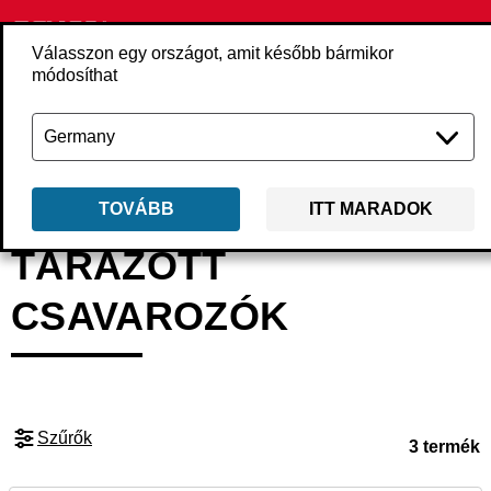
Válasszon egy országot, amit később bármikor
módosíthat
Vissza
Termékek
Szerszámgépek
Csavarbehajtók és csavarozógépe
TOVÁBB
ITT MARADOK
TÁRAZOTT
CSAVAROZÓK
Szűrők
3 termék