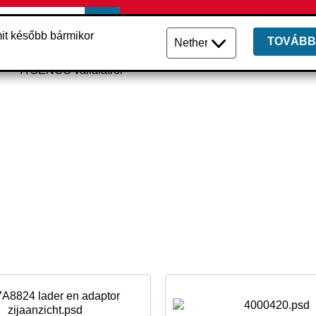
it később bármikor
TOVÁBB
A SENCO vállalatról