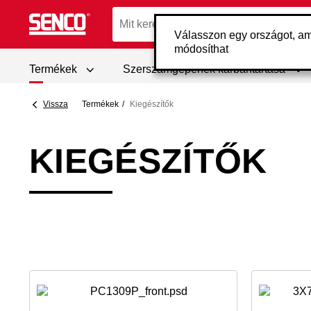
Válasszon egy országot, am
módosíthat
Termékek
Szerszámgépének karbantartása
Vissza
Termékek
Kiegészítők
KIEGÉSZÍTŐK