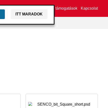
Viszonteladó keresése
Márka támogatások
Kapcsolat
ITT MARADOK