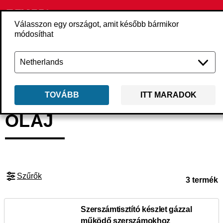
Válasszon egy országot, amit később bármikor
módosíthat
Vissza
Termékek
Kiegészítők
Szerszámgép-kiegészítők
Olaj
TOVÁBB
ITT MARADOK
OLAJ
Szűrők
3 termék
Szerszámtisztító készlet gázzal
működő szerszámokhoz