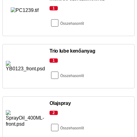
1
Összehasonlít
Trio lube kenőanyag
1
Összehasonlít
Olajspray
2
Összehasonlít