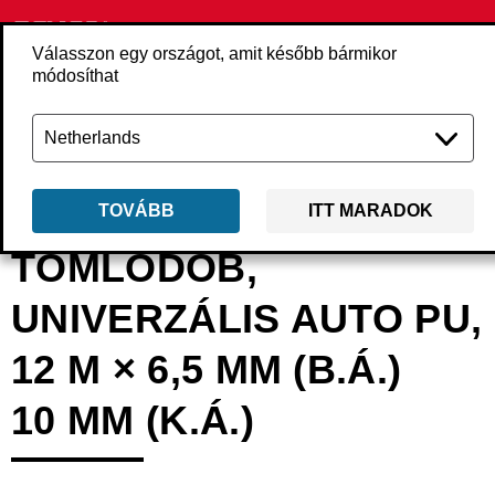
Válasszon egy országot, amit később bármikor
módosíthat
Vissza
Termékek
Kiegészítők
Sűrített levegő
Tömlők és dobok
4
TOVÁBB
ITT MARADOK
TÖMLŐDOB,
UNIVERZÁLIS AUTO PU,
12 M × 6,5 MM (B.Á.)
10 MM (K.Á.)