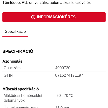
Tömlődob, PU, univerzális, automatikus felcsévélés
INFORMÁCIÓKÉRÉS
Specifikáció
SPECIFIKÁCIÓ
Azonosítás
Cikkszám
4000720
GTIN
8715274171197
Műszaki specifikáció
Működési hőmérséklet-
-20 - 70 °C
tartományok
Üzemi nyomás, max.
15.0 bar