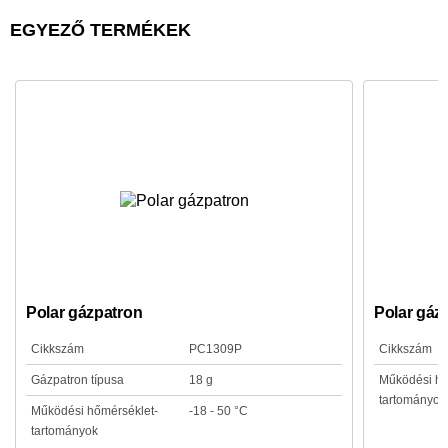
EGYEZŐ TERMÉKEK
Polar gázpatron
Polar gáz
Cikkszám
PC1309P
Cikkszám
Gázpatron típusa
18 g
Működési hő
tartományok
Működési hőmérséklet-
-18 - 50 °C
tartományok