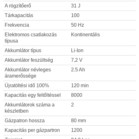
A rögzítőerő
31 J
Tárkapacitás
100
Frekvencia
50 Hz
Elektromos csatlakozás
Kontinentális
típusa
Akkumlátor típus
Li-Ion
Akkumlátor feszültség
7,2 V
Akkumlátor névleges
2.5 Ah
áramerőssége
Újratöltési idő 100%
120 min
Kapacitás egy feltőltéssel
8000
Akkumlátorok száma a
2
készletben
Gázpatron hossza
80 mm
Kapacitás per gázpartron
1200