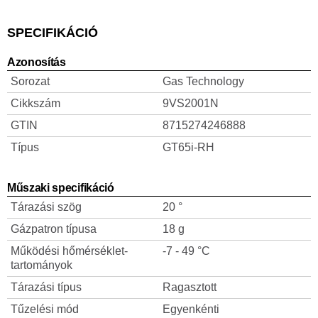
SPECIFIKÁCIÓ
Azonosítás
Sorozat
Gas Technology
Cikkszám
9VS2001N
GTIN
8715274246888
Típus
GT65i-RH
Műszaki specifikáció
Tárazási szög
20 °
Gázpatron típusa
18 g
Működési hőmérséklet-
-7 - 49 °C
tartományok
Tárazási típus
Ragasztott
Tűzelési mód
Egyenkénti