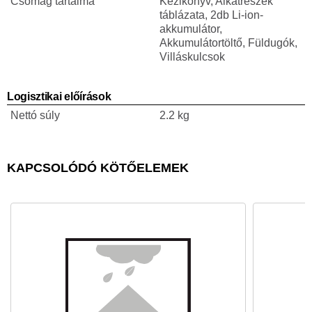
Csomag tartalma
Kézikönyv, Alkatrészek
táblázata, 2db Li-ion-
akkumulátor,
Akkumulátortöltő, Füldugók,
Villáskulcsok
Logisztikai előírások
Nettó súly
2.2 kg
KAPCSOLÓDÓ KÖTŐELEMEK