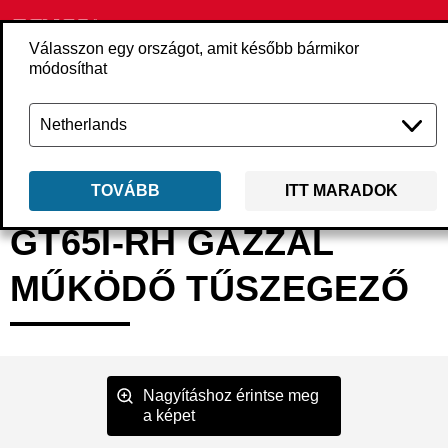
Válasszon egy országot, amit később bármikor
módosíthat
Vissza
Termékek
Szerszámgépek
Szegezők
Tűszegezők
9VS2
TOVÁBB
ITT MARADOK
GT65I-RH GÁZZAL
MŰKÖDŐ TŰSZEGEZŐ
Nagyításhoz érintse meg
a képet