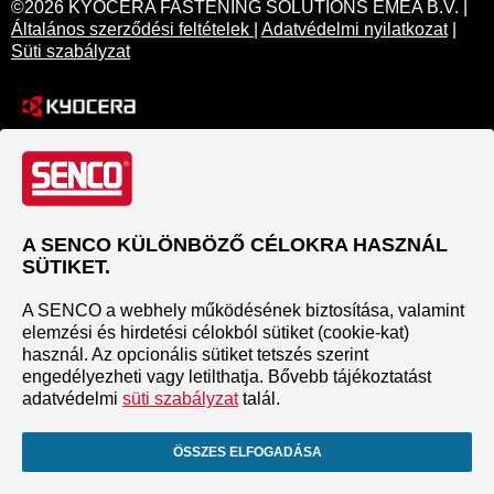
©2026 KYOCERA FASTENING SOLUTIONS EMEA B.V. |
Általános szerződési feltételek
|
Adatvédelmi nyilatkozat
|
Süti szabályzat
A SENCO KÜLÖNBÖZŐ CÉLOKRA HASZNÁL
SÜTIKET.
A SENCO a webhely működésének biztosítása, valamint
elemzési és hirdetési célokból sütiket (cookie-kat)
használ. Az opcionális sütiket tetszés szerint
engedélyezheti vagy letilthatja. Bővebb tájékoztatást
adatvédelmi
süti szabályzat
talál.
ÖSSZES ELFOGADÁSA