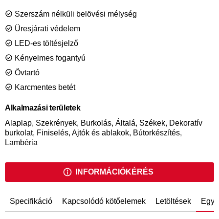
amely megbízhatósággal társul. 1,6 mm-es (RH) szegeket
Szerszám nélküli belövési mélység
lő, amelyek hossza 32 mm-től 65 mm-ig terjed.
Üresjárati védelem
LED-es töltésjelző
Kényelmes fogantyú
Övtartó
Karcmentes betét
Alkalmazási területek
Alaplap, Szekrények, Burkolás, Általá, Székek, Dekoratív
burkolat, Finiselés, Ajtók és ablakok, Bútorkészítés,
Lambéria
INFORMÁCIÓKÉRÉS
Specifikáció
Kapcsolódó kötőelemek
Letöltések
Egye