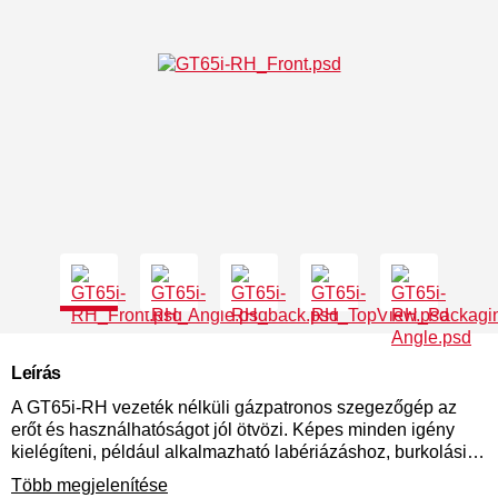
Leírás
A GT65i-RH vezeték nélküli gázpatronos szegezőgép az
erőt és használhatóságot jól ötvözi. Képes minden igény
kielégíteni, például alkalmazható labériázáshoz, burkolási
feladatokhoz, vagy asztalos munkára is. Tartós
Több megjelenítése
igénybevételre tervezték, hogy bírja az egész napos munkát