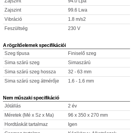
Zajszint
94.0 Lpa
Zajszint
99.6 Lwa
Vibráció
1.8 m/s2
Feszültség
230 V
A rögzítőelemek specifikációi
Szeg típusa
Finiselő szeg
Sima szárú szeg
Simaszárú
Sima szárú szeg hossza
32 - 63 mm
Sima szárú szeg átmérője
1.6 - 1.6 mm
Nem műszaki specifikáció
Jótállás
2 év
Méretek (Mé x Sz x Ma)
96 x 350 x 270 mm
Hordtáskát tartalmaz
Igen