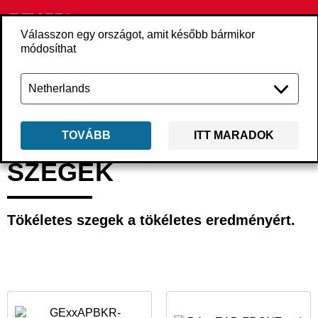
Válasszon egy országot, amit később bármikor
módosíthat
Vissza
Termékek
Kötőelemek
Szegek
TOVÁBB
ITT MARADOK
SZEGEK
Tökéletes szegek a tökéletes eredményért.